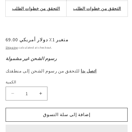
التحقق من خطوات الطلب
التحقق من خطوات الطلب
69.00 متغير 1٪ دولار أمريكي
السعر
العادي
Shipping
calculated at checkout.
رسوم الشحن غير مشمولة
اتصل بنا
للتحقق من رسوم الشحن إلى منطقتك
الكمية
الكمية
Decrease
Increase
quantity
quantity
for
for
CEHRY
CEHRY
إضافة إلى سلة التسوق
Arrizo
Arrizo
5
5