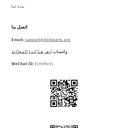
نبذة عنا
اتصل بنا
Email:
support@eliteparts.org
واتساب
انقر هنا لبدء المحادثة
WeChat ID:
EliteParts