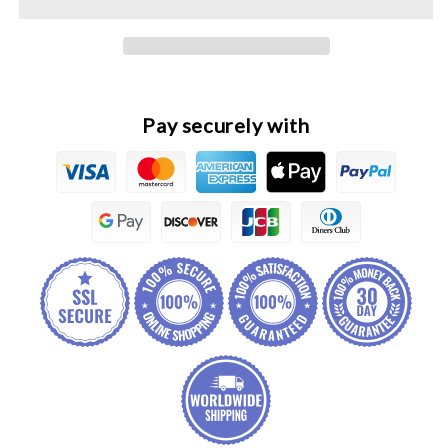
Original
Original
Front
Front
Brake
Brake
Pads
Pads
Set
Set
Pay securely with