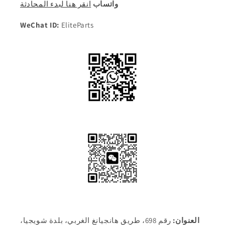
واتساب
انقر هنا لبدء المحادثة
WeChat ID:
EliteParts
العنوان:
رقم 698، طريق هانجيانغ الغربي، بلدة شويجيا،