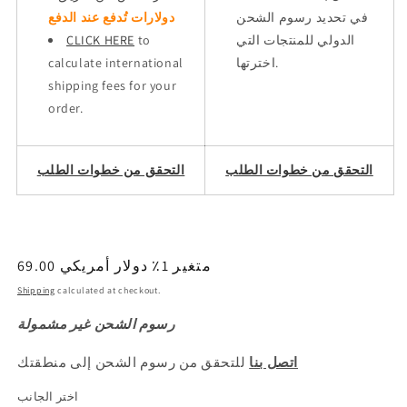
في تحديد رسوم الشحن
دولارات تُدفع عند الدفع
الدولي للمنتجات التي
to
CLICK HERE
اخترتها.
calculate international
shipping fees for your
order.
التحقق من خطوات الطلب
التحقق من خطوات الطلب
69.00 متغير 1٪ دولار أمريكي
السعر
العادي
Shipping
calculated at checkout.
رسوم الشحن غير مشمولة
اتصل بنا
للتحقق من رسوم الشحن إلى منطقتك
اختر الجانب