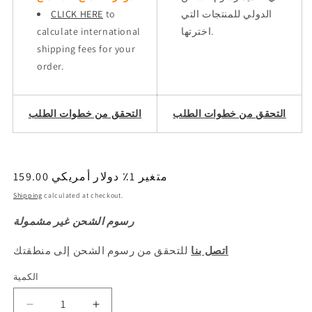
الدولي للمنتجات التي
to
CLICK HERE
اخترتها.
calculate international
shipping fees for your
order.
التحقق من خطوات الطلب
التحقق من خطوات الطلب
159.00 متغير 1٪ دولار أمريكي
السعر
العادي
Shipping
calculated at checkout.
رسوم الشحن غير مشمولة
اتصل بنا
للتحقق من رسوم الشحن إلى منطقتك
الكمية
الكمية
Decrease
Increase