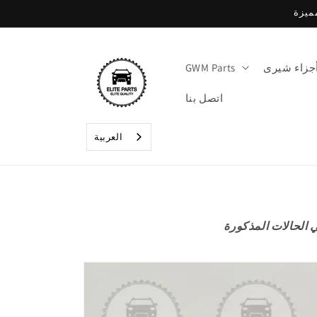
تخطي
إلى
المحتوى
جزاء شيرى
GWM Parts
اتصل بنا
العربية‏
تخطي
إلى
معلومات
المنتج