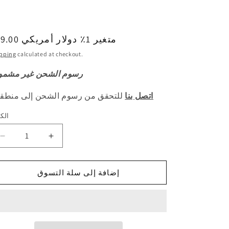
129.00 متغير 1٪ دولار أمريكي
السع
العا
pping
calculated at checkout.
رسوم الشحن غير مشمو
اتصل بنا
للتحقق من رسوم الشحن إلى منطق
الك
الكم
Decrease
Increase
quantity
quantity
for
for
HAVAL
HAVAL
إضافة إلى سلة التسوق
H1
H1
Original
Original
Front
Front
Shock
Shock
Absorber
Absorber