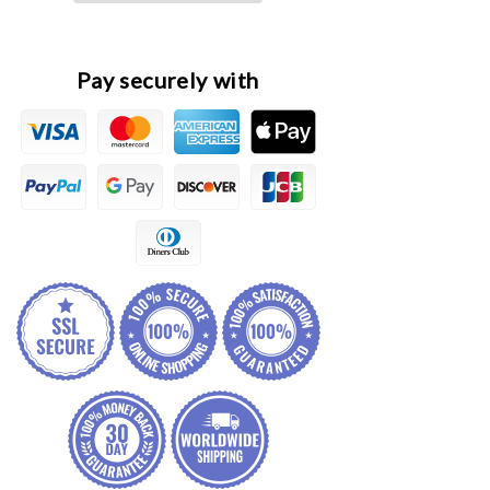
With
With
Coil
Coil
Spring
Spring
Pay securely with
Assembly
Assembly