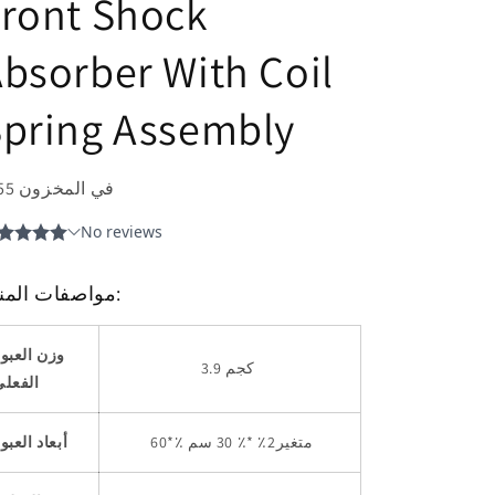
ront Shock
bsorber With Coil
Spring Assembly
55 في المخزون
مواصفات المنتج:
وزن العبو
3.9 كجم
الفعلي
*٪ متغير2٪ *٪ 30 سم
60
أبعاد العبو