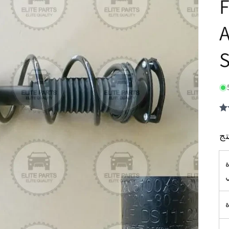
F
A
ة
ة