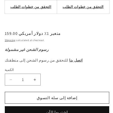
التحقق من خطوات الطلب
التحقق من خطوات الطلب
159.00 متغير 1٪ دولار أمريكي
السعر
العادي
Shipping
calculated at checkout.
رسوم الشحن غير مشمولة
اتصل بنا
للتحقق من رسوم الشحن إلى منطقتك
الكمية
الكمية
Decrease
Increase
quantity
quantity
for
for
HAVAL
HAVAL
إضافة إلى سلة التسوق
H6
H6
3rd
3rd
اشتريها الآن