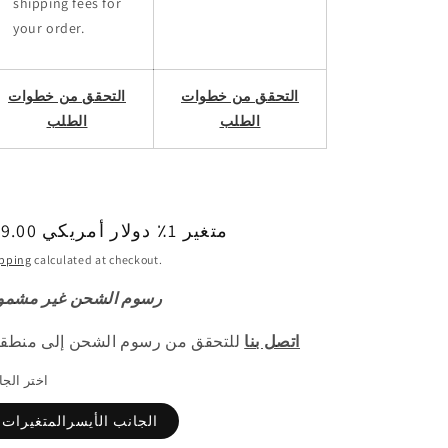
shipping fees for
your order.
التحقق من خطوات
التحقق من خطوات
الطلب
الطلب
189.00 متغير 1٪ دولار أمريكي
السع
العا
pping
calculated at checkout.
رسوم الشحن غير مشمو
اتصل بنا
للتحقق من رسوم الشحن إلى منطق
اختر الج
الجانب الأيسرالمتغيرات