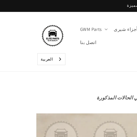
تخطي
إلى
المحتوى
جزاء شيرى
GWM Parts
اتصل بنا
العربية‏
تخطي
إلى
معلومات
المنتج