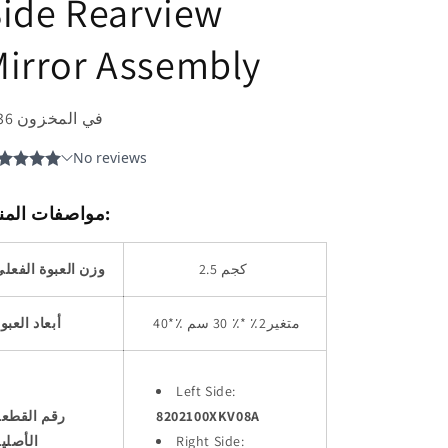
ide Rearview
irror Assembly
36 في المخزون
مواصفات المنتج:
2.5 كجم
وزن العبوة الفعل
*٪ متغير2٪ *٪ 30 سم
40
أبعاد العبو
Left Side:
8202100XKV08A
رقم القطعة
Right Side:
الأصلي