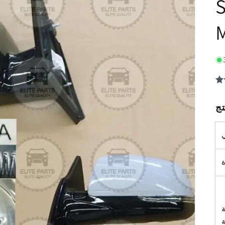
S
M
ي
ة
ة